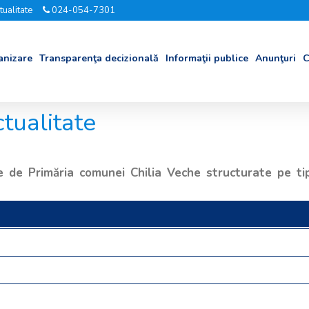
tualitate
024-054-7301
anizare
Transparenţa decizională
Informaţii publice
Anunţuri
C
tualitate
 de Primăria comunei Chilia Veche structurate pe ti