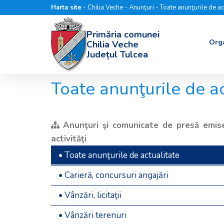
Harta site
-
Chilia Veche
-
Anunţuri
-
Toate anunţurile de ac
Primăria comunei
Org
Chilia Veche
Județul Tulcea
Toate anunţurile de ac
Anunţuri şi comunicate de presă emise
activităţi
• Toate anunţurile de actualitate
• Carieră, concursuri angajări
• Vânzări, licitaţii
• Vânzări terenuri