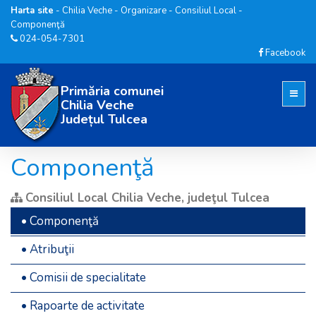
Harta site
-
Chilia Veche
-
Organizare
-
Consiliul Local
-
Componenţă
024-054-7301
Facebook
Primăria comunei
Chilia Veche
Județul Tulcea
Componenţă
Consiliul Local Chilia Veche, judeţul Tulcea
• Componenţă
• Atribuţii
• Comisii de specialitate
• Rapoarte de activitate