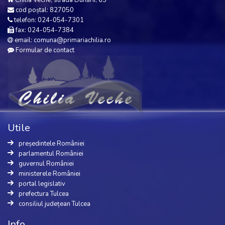
Chilia Veche, strada Dunării, 65
cod poștal: 827050
telefon: 024-054-7301
fax: 024-054-7384
email: comuna@primariachilia.ro
Formular de contact
Utile
președintele României
parlamentul României
guvernul României
ministerele României
portal legislativ
prefectura Tulcea
consiliul județean Tulcea
Info