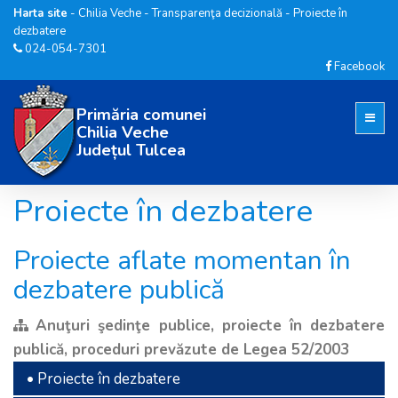
Harta site
-
Chilia Veche
-
Transparenţa decizională
-
Proiecte în
dezbatere
024-054-7301
Facebook
Primăria comunei
Chilia Veche
Județul Tulcea
Proiecte în dezbatere
Proiecte aflate momentan în
dezbatere publică
Anuţuri şedinţe publice, proiecte în dezbatere
publică, proceduri prevăzute de Legea 52/2003
• Proiecte în dezbatere